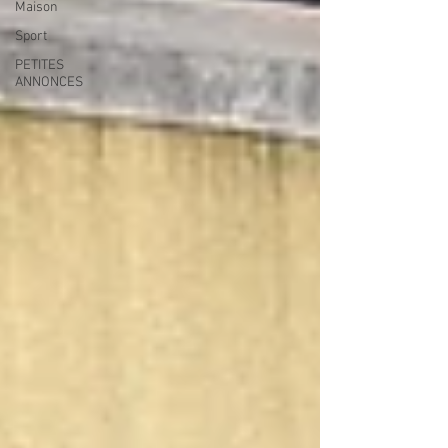
Maison
Sport
PETITES
ANNONCES