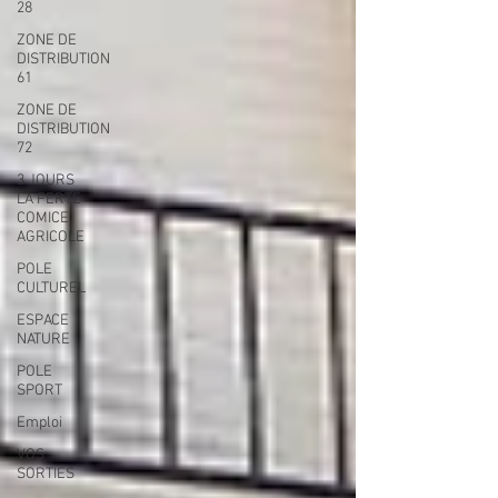
28
ZONE DE
DISTRIBUTION
61
ZONE DE
DISTRIBUTION
72
3 JOURS
LA FERTE
COMICE
AGRICOLE
POLE
CULTUREL
ESPACE
NATURE
POLE
SPORT
Emploi
VOS
SORTIES