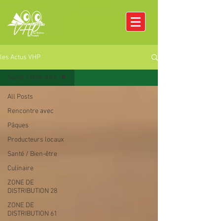
les Actus VHP
Santé / Bien-être
All Posts
Rencontre avec
Pâques
Producteurs locaux
Santé / Bien-être
Culinaire
ZONE DE
DISTRIBUTION 28
ZONE DE
DISTRIBUTION 61