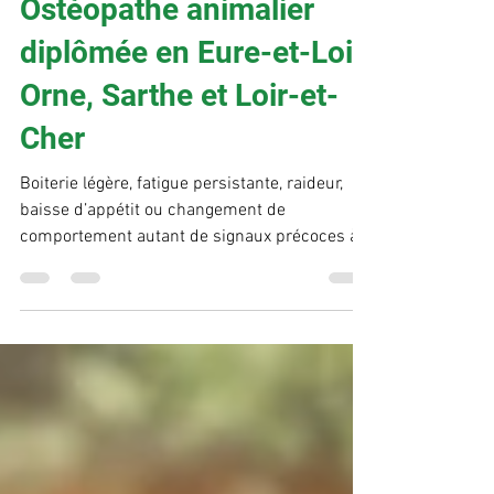
Léna Chancerel –
Ostéopathe animalier
diplômée en Eure-et-Loir,
Orne, Sarthe et Loir-et-
Cher
Boiterie légère, fatigue persistante, raideur,
baisse d’appétit ou changement de
comportement autant de signaux précoces à
ne pas négliger. Une séance d’ostéopathie
permet d’agir avant que les troubles ne
s’installent et d’apporter confort et mobilité à
votre animal, dans le respect de leur bien-être
et de leur physiologie. Eure et loir -
OrneSarthe - Loir et cher 06 47 11 54 99