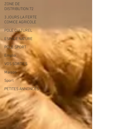
ZONE DE
DISTRIBUTION 72
3 JOURS LA FERTE
COMICE AGRICOLE
POLE CULTUREL
ESPACE NATURE
POLE SPORT
Emploi
VOS SORTIES
Maison
Sport
PETITES ANNONCES