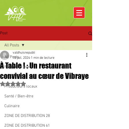
Post
All Posts
valdhuisnepubli
All Posts
10 juil. 2024
1 min de lecture
À Table ! : Un restaurant
Rencontre avec
convivial au cœur de Vibraye
Pâques
Noté NaN étoiles sur 5.
Producteurs locaux
Santé / Bien-être
Culinaire
ZONE DE DISTRIBUTION 28
ZONE DE DISTRIBUTION 61