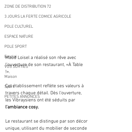
ZONE DE DISTRIBUTION 72
3 JOURS LA FERTE COMICE AGRICOLE
POLE CULTUREL
ESPACE NATURE
POLE SPORT
Emploi
Maud Loisel a réalisé son rêve avec 
l’ouverture de son restaurant, «À Table 
VOS SORTIES
!». 
Maison
Cet établissement reflète ses valeurs à 
Sport
travers chaque détail. Dès l’ouverture, 
PETITES ANNONCES
les Vibraysiens ont été séduits par 
l’ambiance cosy.
Le restaurant se distingue par son décor 
unique, utilisant du mobilier de seconde 