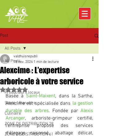
Post
All Posts
valdhuisnepubli
All Posts
18 nov. 2024
1 min de lecture
Alexcime : L’expertise
Rencontre avec
arboricole à votre service
Pâques
Noté NaN étoiles sur 5.
Producteurs locaux
Basée à 
Saint-Maixent
, dans la Sarthe, 
Santé / Bien-être
Alexcime est spécialisée dans 
la gestion 
durable des arbres
. Fondée par 
Alexis 
Culinaire
Arcanger
, arboriste-grimpeur certifié, 
ZONE DE DISTRIBUTION 28
l’entreprise propose des services 
d’élagage raisonné, abattage délicat, 
ZONE DE DISTRIBUTION 61