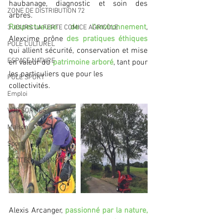
haubanage, diagnostic et soin des 
ZONE DE DISTRIBUTION 72
arbres.
Respectueuse de l’environnement
, 
3 JOURS LA FERTE COMICE AGRICOLE
Alexcime prône 
des pratiques éthiques
POLE CULTUREL
qui allient sécurité, conservation et mise 
ESPACE NATURE
en valeur du 
patrimoine arboré
, tant pour 
les particuliers que pour les 
POLE SPORT
collectivités.
Emploi
VOS SORTIES
Maison
Sport
PETITES ANNONCES
Alexis Arcanger, 
passionné par la nature,