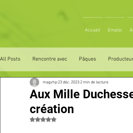
Accueil
Emploi
A
All Posts
Rencontre avec
Pâques
Producteur
magvhp
23 déc. 2023
2 min de lecture
ZONE DE DISTRIBUTION 28
ZONE DE DISTRIBUTI
Aux Mille Duchesse
création
3 JOURS LA FERTE COMICE AGRICOLE
POLE CU
Noté NaN étoiles sur 5.
Emploi
VOS SORTIES
Maison
Sport