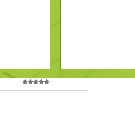
Noté 0 étoile sur 5.
Pas encore de note
à Mamers :
Le Marais : brasserie
Contact
En savoir plus
e et cuisine
incontournable à La Ferté-