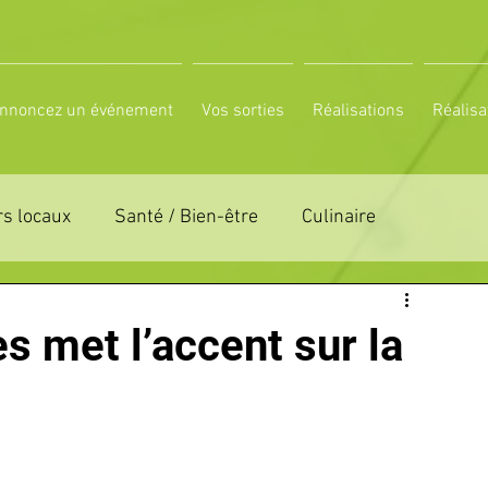
nnoncez un événement
Vos sorties
Réalisations
Réalisa
s locaux
Santé / Bien-être
Culinaire
ON 61
ZONE DE DISTRIBUTION 72
s met l’accent sur la
LTUREL
ESPACE NATURE
POLE SPORT
PETITES ANNONCES