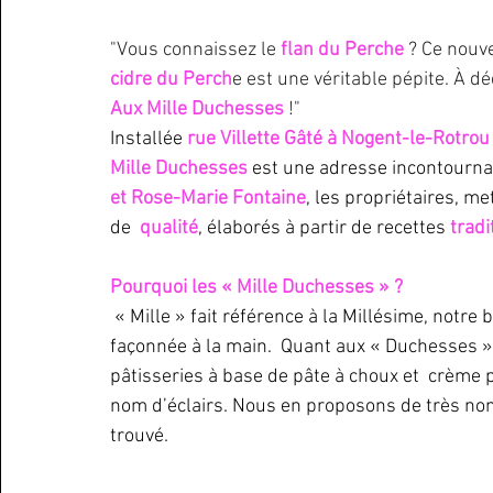
"Vous connaissez le
 flan du Perche
 ? Ce nouv
cidre du Perch
e est une véritable pépite. À d
Aux Mille Duchesses
 !"
Installée 
rue Villette Gâté à Nogent-le-Rotrou
Mille Duchesses
 est une adresse incontourn
et Rose-Marie Fontaine
, les propriétaires, m
de  
qualité
, élaborés à partir de recettes 
tradi
Pourquoi les « Mille Duchesses » ?
 « Mille » fait référence à la Millésime, notre baguette  tradition à base de farine blanche 
façonnée à la main.  Quant aux « Duchesses », 
pâtisseries à base de pâte à choux et  crème p
nom d’éclairs. Nous en proposons de très nom
trouvé.