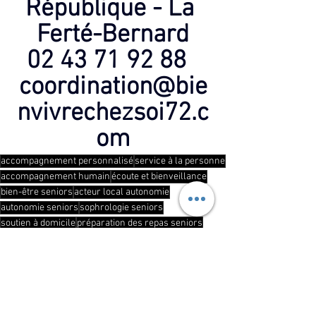
République - La 
Ferté-Bernard
02 43 71 92 88  
coordination@bie
nvivrechezsoi72.c
om
accompagnement personnalisé
service à la personne
accompagnement humain
écoute et bienveillance
bien-être seniors
acteur local autonomie
autonomie seniors
sophrologie seniors
soutien à domicile
préparation des repas seniors
sommeil seniors
lien social
accompagnement global
art-thérapie seniors
aide ménagère à domicile
prévention dépendance
ateliers seniors
accompagnement personnes âgées
seniors 55 ans et plus
prévention autonomie