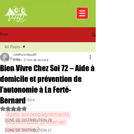
Post
All Posts
valdhuisnepubli
All Posts
2 févr.
2 min de lecture
Bien Vivre Chez Soi 72 – Aide à
Rencontre avec
domicile et prévention de
Pâques
l’autonomie à La Ferté-
Producteurs locaux
Bernard
Santé / Bien-être
Noté NaN étoiles sur 5.
Culinaire
Quels accompagnements 
ZONE DE DISTRIBUTION 28
existent pour préserver 
l’autonomie ?
ZONE DE DISTRIBUTION 61