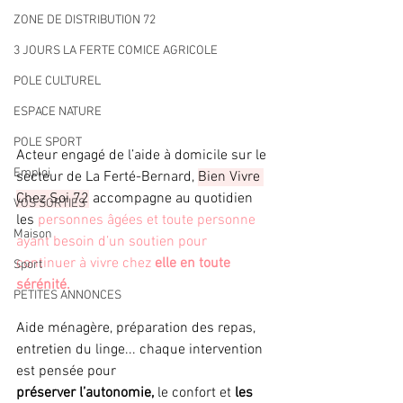
ZONE DE DISTRIBUTION 72
3 JOURS LA FERTE COMICE AGRICOLE
POLE CULTUREL
ESPACE NATURE
POLE SPORT
Acteur engagé de l’aide à domicile sur le 
Emploi
secteur de La Ferté-Bernard, 
Bien Vivre 
Chez Soi 72
 accompagne au quotidien 
VOS SORTIES
les 
personnes âgées et toute personne 
Maison
ayant besoin d’un soutien pour 
continuer à vivre chez 
elle en toute 
Sport
sérénité. 
PETITES ANNONCES
Aide ménagère, préparation des repas, 
entretien du linge... chaque intervention 
est pensée pour
préserver l’autonomie, 
le confort et
 les 