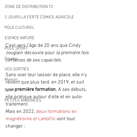
ZONE DE DISTRIBUTION 72
3 JOURS LA FERTE COMICE AGRICOLE
POLE CULTUREL
ESPACE NATURE
C’est vers l’âge de 20 ans que Cindy 
POLE SPORT
Jouglain découvre pour 
la première fois 
Emploi
certaines de ses capacités.
VOS SORTIES
Sans oser leur laisser de place, elle n’y 
Maison
revient que plus tard, en 2019, et suit 
une 
première formation.
 A ses débuts, 
Sport
elle pratique autour d’elle et en auto-
PETITES ANNONCES
traitement. 
Mais en 2022, 
deux formations en 
magnétisme et LaHoChi
 vont tout 
changer :