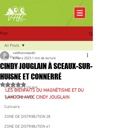
Post
All Posts
valdhuisnepubli
All Posts
6 mars 2023
1 min de lecture
CINDY JOUGLAIN À SCEAUX-SUR-
Rencontre avec
HUISNE ET CONNERRÉ
Pâques
Noté NaN étoiles sur 5.
Producteurs locaux
LES BIENFAITS DU MAGNÉTISME ET DU 
Santé / Bien-être
LAHOCHI AVEC CINDY JOUGLAIN
Culinaire
ZONE DE DISTRIBUTION 28
ZONE DE DISTRIBUTION 61