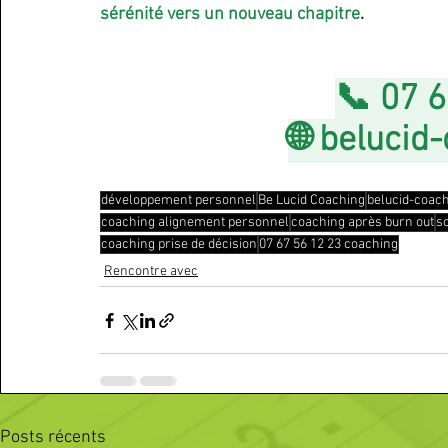
sérénité vers un nouveau chapitre
.
📞 07 6
🌐 
belucid
développement personnel
Be Lucid Coaching
belucid-coac
coaching alignement personnel
coaching après burn out
so
coaching prise de décision
07 67 56 12 23 coaching
Rencontre avec
Posts récents