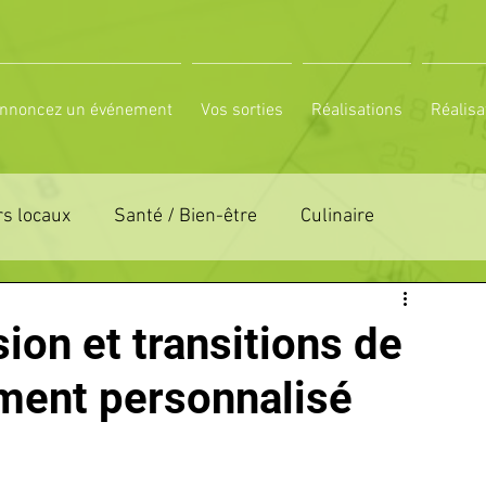
nnoncez un événement
Vos sorties
Réalisations
Réalisa
s locaux
Santé / Bien-être
Culinaire
ON 61
ZONE DE DISTRIBUTION 72
ion et transitions de
ent personnalisé
LTUREL
ESPACE NATURE
POLE SPORT
PETITES ANNONCES