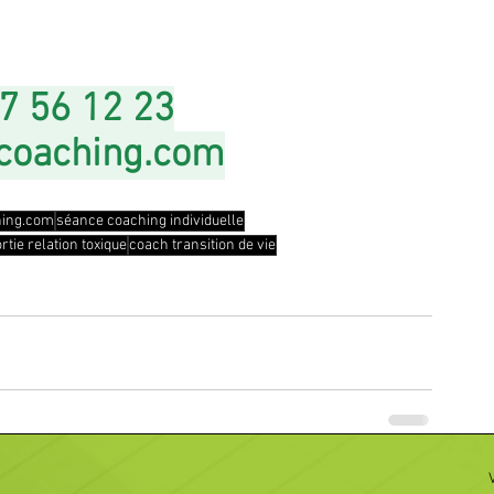
7 56 12 23
-coaching.com
hing.com
séance coaching individuelle
rtie relation toxique
coach transition de vie