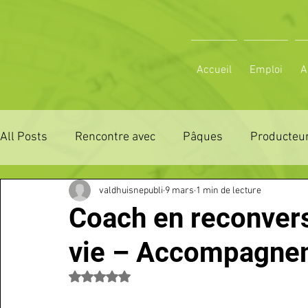
Accueil
Emploi
A
All Posts
Rencontre avec
Pâques
Producteur
valdhuisnepubli
9 mars
1 min de lecture
ZONE DE DISTRIBUTION 28
ZONE DE DISTRIBUTI
Coach en reconvers
vie – Accompagnem
3 JOURS LA FERTE COMICE AGRICOLE
POLE CU
Noté NaN étoiles sur 5.
Emploi
VOS SORTIES
Maison
Sport