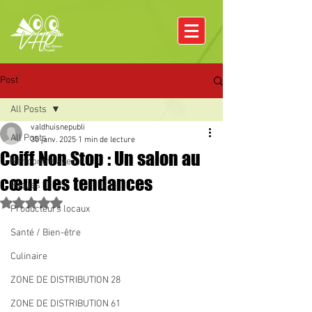
Post
All Posts
valdhuisnepubli
All Posts
30 janv. 2025
1 min de lecture
Coiff Non Stop : Un salon au
Rencontre avec
cœur des tendances
Pâques
Noté NaN étoiles sur 5.
Producteurs locaux
Santé / Bien-être
Culinaire
ZONE DE DISTRIBUTION 28
ZONE DE DISTRIBUTION 61