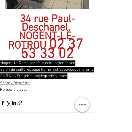
34 rue Paul-
Deschanel, 
NOGENT-LE-
02 37 
ROTROU 
53 33 02
Nogent-le-Rotrou
coiffeur
coiffure
tendance
salon de coiffure
coupe homme
cheveux
coupe femme
Coiff Non Stop
chignon
dégradé
patines
Santé / Bien-être
Rencontre avec