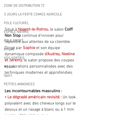
ZONE DE DISTRIBUTION 72
3 JOURS LA FERTE COMICE AGRICOLE
POLE CULTUREL
Situé à 
Nogent-le-Rotrou,
 le salon 
Coiff 
ESPACE NATURE
Non Stop 
continue d'innover pour 
POLE SPORT
répondre aux attentes de sa clientèle. 
Dirigé par 
Sophie
 et son équipe 
Emploi
dynamique composée 
d’Audrey,
Noeline 
VOS SORTIES
et Jeremy
, le salon propose des coupes 
et colorations personnalisées avec des 
Maison
techniques modernes et approfondies.
Sport
PETITES ANNONCES
Les incontournables masculins :
• Le dégradé américain revisité : 
Un look 
polyvalent avec des cheveux longs sur le 
dessus et un rasage à blanc ou à 1 mm 