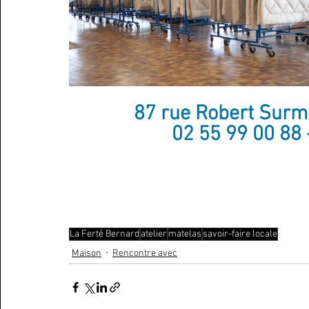
 87 rue Robert Surmo
02 55 99 00 88 
La Ferté Bernard
atelier
matelas
savoir-faire locale
Maison
Rencontre avec