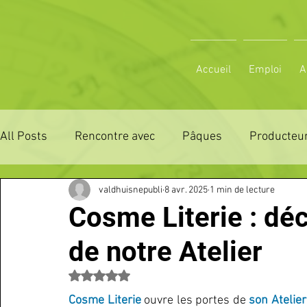
Accueil
Emploi
A
All Posts
Rencontre avec
Pâques
Producteur
valdhuisnepubli
8 avr. 2025
1 min de lecture
ZONE DE DISTRIBUTION 28
ZONE DE DISTRIBUTI
Cosme Literie : dé
de notre Atelier
3 JOURS LA FERTE COMICE AGRICOLE
POLE CU
Noté NaN étoiles sur 5.
Cosme Literie
 ouvre les portes de 
son Atelier
Emploi
VOS SORTIES
Maison
Sport