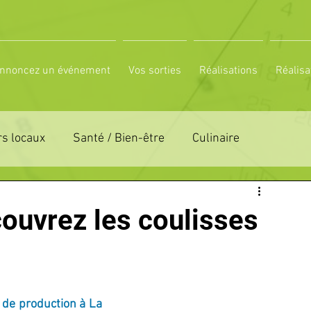
nnoncez un événement
Vos sorties
Réalisations
Réalisa
s locaux
Santé / Bien-être
Culinaire
ON 61
ZONE DE DISTRIBUTION 72
couvrez les coulisses
LTUREL
ESPACE NATURE
POLE SPORT
 de production à La 
PETITES ANNONCES