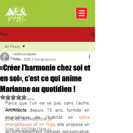
Post
All Posts
valdhuisnepubli
All Posts
7 févr. 2025
2 min de lecture
«Créer l’harmonie chez soi et
Rencontre avec
en soi», c’est ce qui anime
Pâques
Marianne au quotidien !
Producteurs locaux
Noté NaN étoiles sur 5.
Santé / Bien-être
Parce que l’un ne va pas sans l’autre, 
Culinaire
Architecte
 depuis 15 ans, formée en 
énergétique de l’habitat, en 
soins 
ZONE DE DISTRIBUTION 28
énergétiques et en Yoga
, elle propose un 
ZONE DE DISTRIBUTION 61
accompagnement complet, personnalisé, 