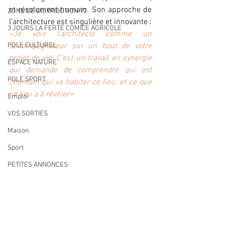
et résolument humain. Son approche de 
ZONE DE DISTRIBUTION 72
l’architecture est singulière et innovante :
3 JOURS LA FERTE COMICE AGRICOLE
«Je vois l’architecte comme un 
POLE CULTUREL
accompagnateur sur un bout de votre 
projet de vie. C’est un travail en synergie 
ESPACE NATURE
qui demande de comprendre qui est 
POLE SPORT
l’humain qui va habiter ce lieu, et ce que 
ce lieu a à révéler»
Emploi
VOS SORTIES
Maison
Sport
PETITES ANNONCES