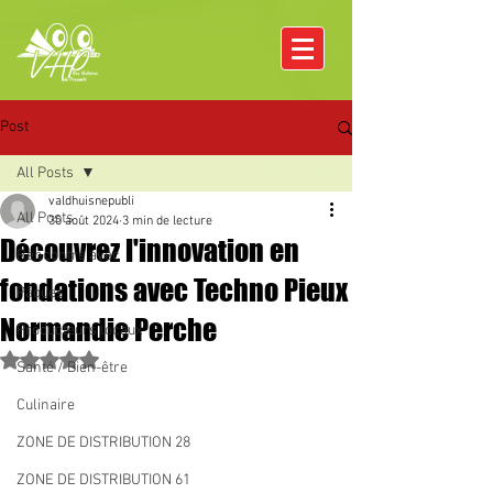
Post
All Posts
valdhuisnepubli
All Posts
30 août 2024
3 min de lecture
Découvrez l'innovation en
Rencontre avec
fondations avec Techno Pieux
Pâques
Normandie Perche
Producteurs locaux
Noté NaN étoiles sur 5.
Santé / Bien-être
Culinaire
ZONE DE DISTRIBUTION 28
ZONE DE DISTRIBUTION 61