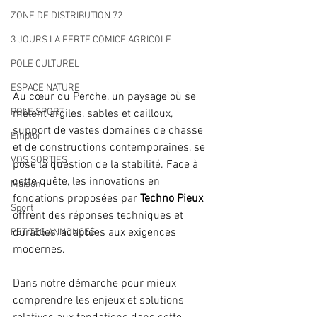
ZONE DE DISTRIBUTION 72
3 JOURS LA FERTE COMICE AGRICOLE
POLE CULTUREL
ESPACE NATURE
Au cœur du Perche, un paysage où se 
POLE SPORT
mêlent argiles, sables et cailloux, 
support de vastes domaines de chasse 
Emploi
et de constructions contemporaines, se 
VOS SORTIES
pose la question de la stabilité. Face à 
cette quête, les innovations en 
Maison
fondations proposées par 
Techno Pieux
Sport
offrent des réponses techniques et 
durables, adaptées aux exigences 
PETITES ANNONCES
modernes.
Dans notre démarche pour mieux 
comprendre les enjeux et solutions 