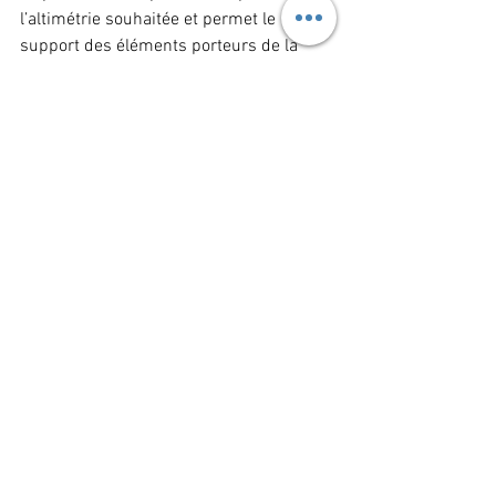
l’altimétrie souhaitée et permet le 
support des éléments porteurs de la 
structure. Leur fabrication en acier 
spécial garantit une grande résistance 
et une durabilité à long terme.
Techno Pieux est un choix 
incontournable pour les projets à venir. 
En investissant dans ces techniques 
d’aménagement innovantes et adaptées, 
nous pouvons garantir la 
stabilité et la 
pérennité des constructions
 dans cette 
magnifique région.
06 79 76 43 71
info.normandie-
perche@technopieux.f
r