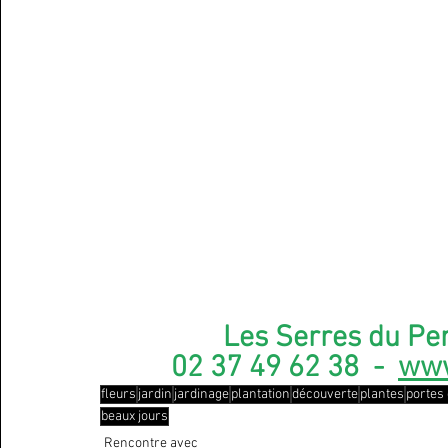
Les Serres du Per
02 37 49 62 38  -  
www
fleurs
jardin
jardinage
plantation
découverte
plantes
portes
beaux jours
Rencontre avec