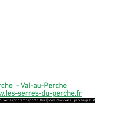
che  - Val-au-Perche 
.les-serres-du-perche.fr
 ouvertes
printemps
horticulture
production
val au perche
gratuit