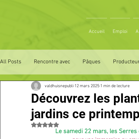
Accueil
Emploi
A
All Posts
Rencontre avec
Pâques
Producteur
valdhuisnepubli
12 mars 2025
1 min de lecture
ZONE DE DISTRIBUTION 28
ZONE DE DISTRIBUTI
Découvrez les plant
jardins ce printemp
3 JOURS LA FERTE COMICE AGRICOLE
POLE CU
Noté NaN étoiles sur 5.
Le samedi 22 mars, les Serres 
Emploi
VOS SORTIES
Maison
Sport