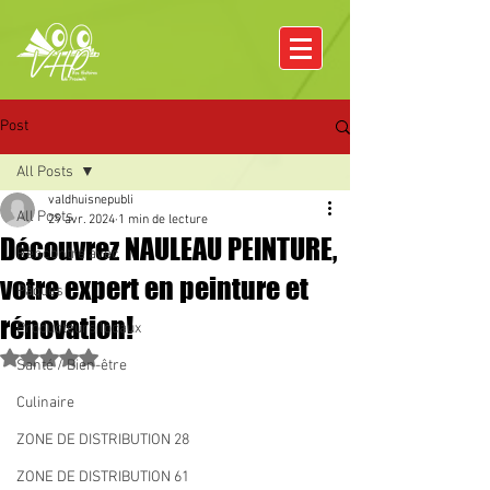
Post
All Posts
valdhuisnepubli
All Posts
29 avr. 2024
1 min de lecture
Découvrez NAULEAU PEINTURE,
Rencontre avec
votre expert en peinture et
Pâques
rénovation!
Producteurs locaux
Noté NaN étoiles sur 5.
Santé / Bien-être
Culinaire
ZONE DE DISTRIBUTION 28
ZONE DE DISTRIBUTION 61