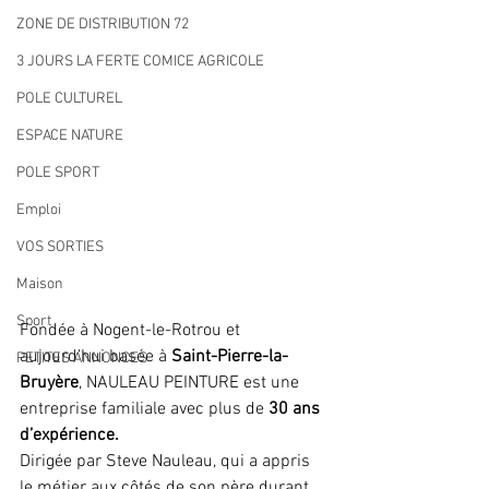
ZONE DE DISTRIBUTION 72
3 JOURS LA FERTE COMICE AGRICOLE
POLE CULTUREL
ESPACE NATURE
POLE SPORT
Emploi
VOS SORTIES
Maison
Sport
Fondée à Nogent-le-Rotrou et 
aujourd’hui basée à
 Saint-Pierre-la-
PETITES ANNONCES
Bruyère
, NAULEAU PEINTURE est une 
entreprise familiale avec plus de 
30 ans 
d’expérience. 
Dirigée par Steve Nauleau, qui a appris 
le métier aux côtés de son père durant 