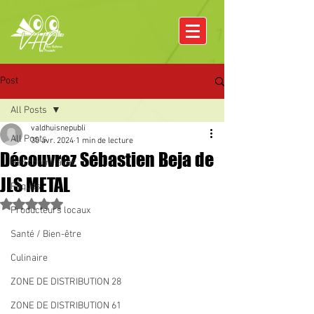
Post
All Posts
valdhuisnepubli
All Posts
30 avr. 2024
1 min de lecture
Découvrez Sébastien Beja de
Rencontre avec
JLS METAL
Pâques
Noté NaN étoiles sur 5.
Producteurs locaux
Santé / Bien-être
Culinaire
ZONE DE DISTRIBUTION 28
ZONE DE DISTRIBUTION 61