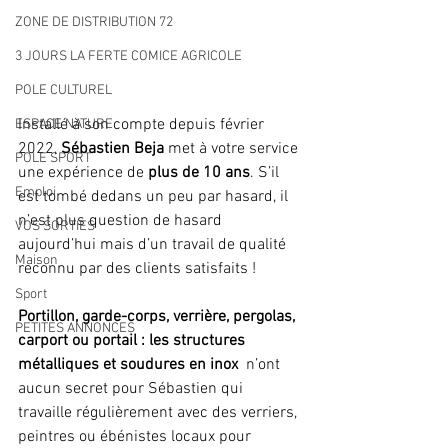
ZONE DE DISTRIBUTION 72
3 JOURS LA FERTE COMICE AGRICOLE
POLE CULTUREL
Installé à son compte depuis février 
ESPACE NATURE
2022, 
Sébastien Beja
 met à votre service 
POLE SPORT
une expérience de 
plus de 10 ans
. S’il 
Emploi
est tombé dedans un peu par hasard, il 
n’est plus question de hasard 
VOS SORTIES
aujourd’hui mais d’un travail de qualité 
Maison
reconnu par des clients satisfaits ! 
Sport
Portillon, garde-corps, verrière, pergolas, 
PETITES ANNONCES
carport ou portail : les structures 
métalliques et soudures en inox 
 n’ont 
aucun secret pour Sébastien qui 
travaille régulièrement avec des verriers, 
peintres ou ébénistes locaux pour 