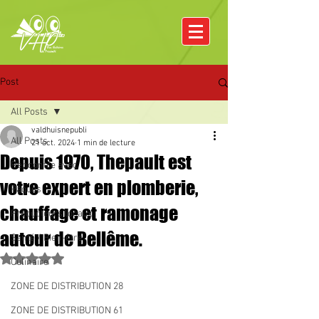
Post
All Posts
valdhuisnepubli
All Posts
21 oct. 2024
1 min de lecture
Depuis 1970, Thepault est
Rencontre avec
votre expert en plomberie,
Pâques
chauffage et ramonage
Producteurs locaux
autour de Bellême.
Santé / Bien-être
Noté NaN étoiles sur 5.
Culinaire
ZONE DE DISTRIBUTION 28
ZONE DE DISTRIBUTION 61