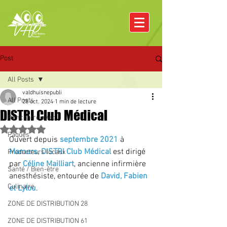
Post
All Posts
valdhuisnepubli
All Posts
28 oct. 2024
1 min de lecture
DISTRI Club Médical
Rencontre avec
Noté NaN étoiles sur 5.
Pâques
Ouvert depuis 
septembre 2021
 à 
Mamers, DISTRI Club Médical 
est dirigé 
Producteurs locaux
par 
Céline Mailliart
, ancienne infirmière 
Santé / Bien-être
anesthésiste, entourée de 
David, Fabien 
Culinaire
et Lylou
.
ZONE DE DISTRIBUTION 28
ZONE DE DISTRIBUTION 61