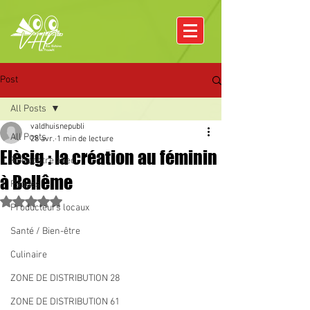
Post
All Posts
valdhuisnepubli
All Posts
28 avr.
1 min de lecture
Elèsig : la création au féminin
Rencontre avec
à Bellême
Pâques
Noté NaN étoiles sur 5.
Producteurs locaux
Santé / Bien-être
Culinaire
ZONE DE DISTRIBUTION 28
ZONE DE DISTRIBUTION 61