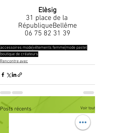
Elèsig
31 place de la 
RépubliqueBellême
06 75 82 31 39
accessoires mode
vêtements femme
mode pastel
boutique de créateurs
Rencontre avec
Voir tout
Posts récents