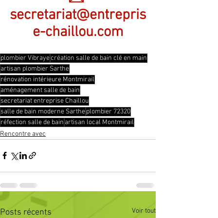
secretariat@entrepris
e-chaillou.com
plombier Vibraye
création salle de bain clé en main
artisan plombier Sarthe
rénovation intérieure Montmirail
aménagement salle de bain
secretariat entreprise Chaillou
salle de bain moderne Sarthe
plombier 72320
réfection salle de bain
artisan local Montmirail
Rencontre avec
Voir tout
Posts récents