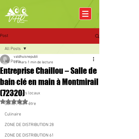
Post
All Posts
valdhuisnepubli
All Posts
17 mars
1 min de lecture
Entreprise Chaillou – Salle de
Rencontre avec
bain clé en main à Montmirail
Pâques
(72320)
Producteurs locaux
Noté NaN étoiles sur 5.
Santé / Bien-être
Culinaire
ZONE DE DISTRIBUTION 28
ZONE DE DISTRIBUTION 61