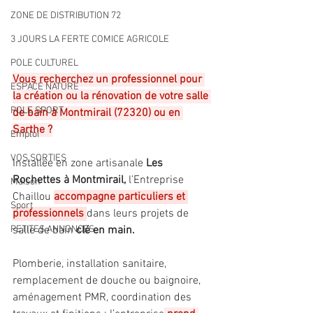
ZONE DE DISTRIBUTION 72
3 JOURS LA FERTE COMICE AGRICOLE
POLE CULTUREL
Vous recherchez un professionnel pour 
ESPACE NATURE
la création ou la rénovation de votre salle 
POLE SPORT
de bain à Montmirail (72320) ou en 
Sarthe ?
Emploi
VOS SORTIES
Installée en zone artisanale
 Les 
Rochettes à Montmirail, 
l’Entreprise 
Maison
Chaillou 
accompagne particuliers et 
Sport
professionnels 
dans leurs projets de 
salle de bain 
clé en main.
PETITES ANNONCES
Plomberie, installation sanitaire, 
remplacement de douche ou baignoire, 
aménagement PMR, coordination des 