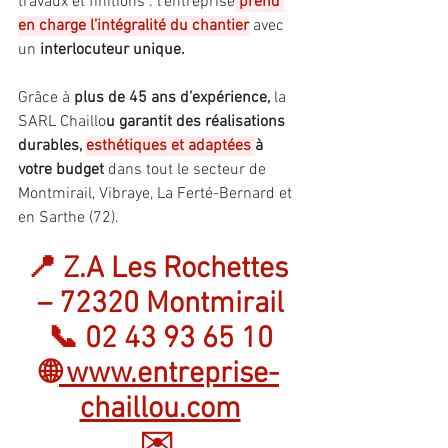
travaux et finitions : l’entreprise
prend 
en charge l’intégralité du chantier
 avec 
un
 interlocuteur unique.
Grâce à 
plus de 45 ans d’expérience,
 la 
SARL Chaillo
u garantit des réalisations 
durables, 
esthétiques et adaptées 
à 
votre budget 
dans tout le secteur de 
Montmirail, Vibraye, La Ferté-Bernard et 
en Sarthe (72).
📍 Z.A Les Rochettes 
– 72320 Montmirail
📞 02 43 93 65 10
🌐
www.entreprise-
chaillou.com
✉️ 