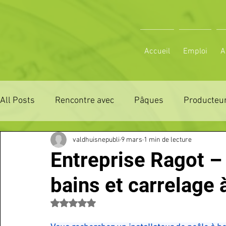
Accueil
Emploi
A
All Posts
Rencontre avec
Pâques
Producteur
valdhuisnepubli
9 mars
1 min de lecture
ZONE DE DISTRIBUTION 28
ZONE DE DISTRIBUTI
Entreprise Ragot – 
bains et carrelage 
3 JOURS LA FERTE COMICE AGRICOLE
POLE CU
Noté NaN étoiles sur 5.
Emploi
VOS SORTIES
Maison
Sport