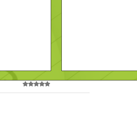
Noté 0 étoile sur 5.
Pas encore de note
tudio de tatouage
Goupil Blot Froid Service –
Contact
En savoir plus