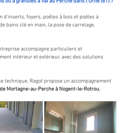
is ou à granulés à Val au Perche dans l’Orne (61) ?
on d’inserts, foyers, poêles à bois et poêles à 
de bains clé en main, la pose de carrelage, 
ntreprise accompagne particuliers et 
nt intérieur et extérieur, avec des solutions 
tise technique, Ragot propose un accompagnement 
de Mortagne-au-Perche à Nogent-le-Rotrou.