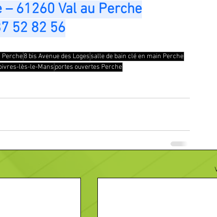
e – 61260 Val au Perche
37 52 82 56
n Perche
8 bis Avenue des Loges
salle de bain clé en main Perche
Voivres-lès-le-Mans
portes ouvertes Perche