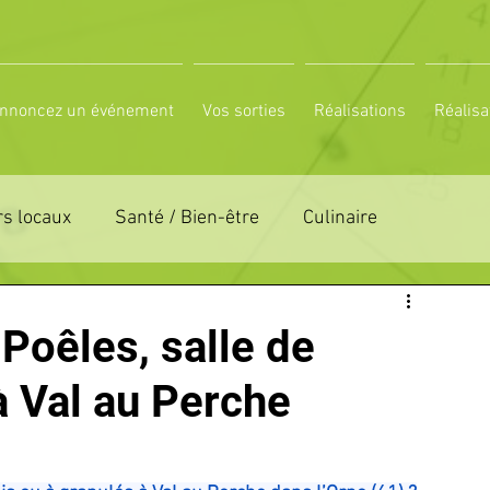
nnoncez un événement
Vos sorties
Réalisations
Réalisa
s locaux
Santé / Bien-être
Culinaire
ON 61
ZONE DE DISTRIBUTION 72
Poêles, salle de
à Val au Perche
LTUREL
ESPACE NATURE
POLE SPORT
PETITES ANNONCES