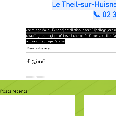
Le Theil-sur-Huisn
📞 02 
carrelage Val au Perche
installation insert 61
dallage jardi
chauffage écologique 61
insert cheminée Orne
exposition 
artisan chauffage Perche
Rencontre avec
Posts récents