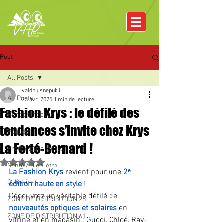
Post
All Posts
valdhuisnepubli
All Posts
23 avr. 2025
1 min de lecture
Fashion Krys : le défilé des
Rencontre avec
tendances s’invite chez Krys
Pâques
La Ferté-Bernard !
Producteurs locaux
Noté NaN étoiles sur 5.
Santé / Bien-être
La Fashion Krys
 revient pour une 
2ᵉ 
Culinaire
édition haute en style 
! 
Découvrez un véritable défilé de
ZONE DE DISTRIBUTION 28
nouveautés optiques et solaires
en 
ZONE DE DISTRIBUTION 61
vitrine et en magasin : Gucci, Chloé, Ray-