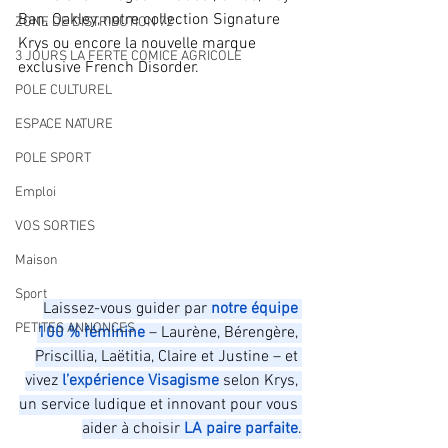
Ban, Oakley, notre collection Signature 
ZONE DE DISTRIBUTION 72
Krys ou encore la nouvelle marque 
3 JOURS LA FERTE COMICE AGRICOLE
exclusive French Disorder.
POLE CULTUREL
ESPACE NATURE
POLE SPORT
Emploi
VOS SORTIES
Maison
Sport
Laissez-vous guider par 
notre équipe 
PETITES ANNONCES
100 % féminine
 – Laurène, Bérengère, 
Priscillia, Laëtitia, Claire et Justine – et 
vivez 
l’expérience Visagisme 
selon Krys, 
un service ludique et innovant pour vous 
aider à choisir 
LA paire parfaite
.