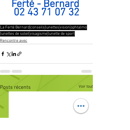
Ferté - Bernard 
02 43 71 07 32
La Ferté Bernard
conseils
lunettes
vision
ophtalmo
lunettes de soleil
visagisme
lunette de sport
Rencontre avec
Voir tout
Posts récents