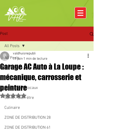
Post
All Posts
valdhuisnepubli
All Posts
11 juin
1 min de lecture
Garage AC Auto à La Loupe :
Rencontre avec
mécanique, carrosserie et
Pâques
peinture
Producteurs locaux
Noté NaN étoiles sur 5.
Santé / Bien-être
Culinaire
ZONE DE DISTRIBUTION 28
ZONE DE DISTRIBUTION 61