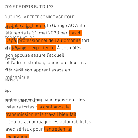
ZONE DE DISTRIBUTION 72
3 JOURS LA FERTE COMICE AGRICOLE
Installé à La Loupe
, le Garage AC Auto a 
POLE CULTUREL
été repris le 31 mai 2023 par 
David 
ESPACE NATURE
Cépa,
professionnel de l’automobile
 fort 
de
 28 ans d’expérience.
 À ses côtés, 
POLE SPORT
son épouse assure l’accueil 
Emploi
et l’administration, tandis que leur fils 
poursuit son apprentissage en 
VOS SORTIES
mécanique.
Maison
Sport
Cette reprise familiale repose sur des 
PETITES ANNONCES
valeurs fortes :
 la confiance, la 
transmission et le travail bien fait
. 
L’équipe accompagne les automobilistes 
avec sérieux pour 
l’entretien, la 
réparation 