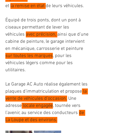
et 
la remise en état 
de leurs véhicules.
Équipé de trois ponts, dont un pont à 
ciseaux permettant de lever les 
véhicules 
avec précision, 
ainsi que d’une 
cabine de peinture, le garage intervient 
en mécanique, carrosserie et peinture 
sur toutes les marques
, pour les 
véhicules légers comme pour les 
utilitaires.
Le Garage AC Auto réalise également les 
plaques d’immatriculation et propose
 la 
vente de véhicules d’occasion.
 Une 
adresse
 locale engagée
, tournée vers 
l’avenir, au service des conducteurs 
de 
La Loupe et des environs.