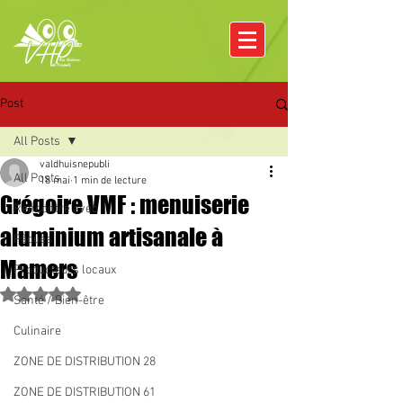
Post
All Posts
valdhuisnepubli
All Posts
18 mai
1 min de lecture
Grégoire VMF : menuiserie
Rencontre avec
aluminium artisanale à
Pâques
Mamers
Producteurs locaux
Noté NaN étoiles sur 5.
Santé / Bien-être
Culinaire
ZONE DE DISTRIBUTION 28
ZONE DE DISTRIBUTION 61