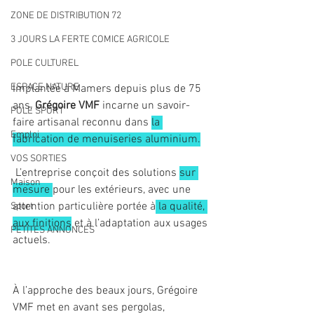
ZONE DE DISTRIBUTION 72
3 JOURS LA FERTE COMICE AGRICOLE
POLE CULTUREL
ESPACE NATURE
Implantée à Mamers depuis plus de 75 
ans, 
Grégoire VMF
 incarne un savoir-
POLE SPORT
faire artisanal reconnu dans 
la 
Emploi
fabrication de menuiseries aluminium.
VOS SORTIES
 L’entreprise conçoit des solutions 
sur 
Maison
mesure 
pour les extérieurs, avec une 
attention particulière portée à
 la qualité, 
Sport
aux finitions
 et à l’adaptation aux usages 
PETITES ANNONCES
actuels.
À l’approche des beaux jours, Grégoire 
VMF met en avant ses pergolas, 