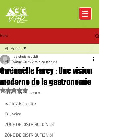
Post
All Posts
valdhuisnepubli
All Posts
8 avr. 2025
2 min de lecture
Gwénaëlle Farcy : Une vision
Rencontre avec
moderne de la gastronomie
Pâques
Noté NaN étoiles sur 5.
Producteurs locaux
Santé / Bien-être
Culinaire
ZONE DE DISTRIBUTION 28
ZONE DE DISTRIBUTION 61