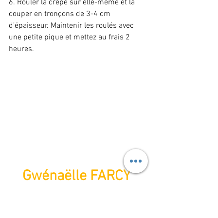
6. Rouler la crêpe sur elle-même et la 
couper en tronçons de 3-4 cm 
d’épaisseur. Maintenir les roulés avec 
une petite pique et mettez au frais 2 
heures.
Gwénaëlle FARCY 
06 23 62 19 52 
lacuisinedegwen72@
gmail.com