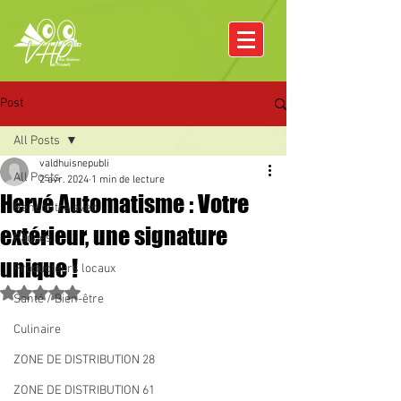
Post
All Posts
valdhuisnepubli
All Posts
2 avr. 2024
1 min de lecture
Hervé Automatisme : Votre
Rencontre avec
extérieur, une signature
Pâques
unique !
Producteurs locaux
Noté NaN étoiles sur 5.
Santé / Bien-être
Culinaire
ZONE DE DISTRIBUTION 28
ZONE DE DISTRIBUTION 61