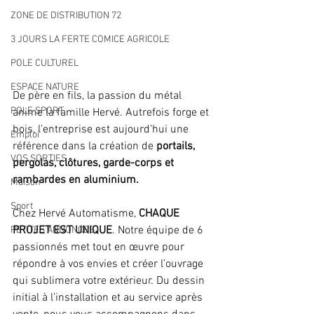
ZONE DE DISTRIBUTION 72
3 JOURS LA FERTE COMICE AGRICOLE
POLE CULTUREL
ESPACE NATURE
De père en fils, la passion du métal 
POLE SPORT
anime la famille Hervé. Autrefois forge et 
bois, l’entreprise est aujourd’hui une 
Emploi
référence dans la création de 
portails, 
VOS SORTIES
pergolas, clôtures, garde-corps et 
rambardes en aluminium.
Maison
Sport
Chez Hervé Automatisme, 
CHAQUE 
PROJET EST UNIQUE
. Notre équipe de 6 
PETITES ANNONCES
passionnés met tout en œuvre pour 
répondre à vos envies et créer l’ouvrage 
qui sublimera votre extérieur. Du dessin 
initial à l’installation et au service après 