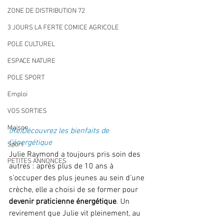
ZONE DE DISTRIBUTION 72
3 JOURS LA FERTE COMICE AGRICOLE
POLE CULTUREL
ESPACE NATURE
POLE SPORT
Emploi
VOS SORTIES
Maison
(Re)Découvrez les bienfaits de 
l’énergétique
Sport
Julie Raymond a toujours pris soin des 
PETITES ANNONCES
autres : après plus de 10 ans à 
s’occuper des plus jeunes au sein d’une 
crèche, elle a choisi de se former pour 
devenir praticienne énergétique
. Un 
revirement que Julie vit pleinement, au 