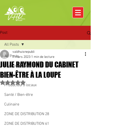
Post
All Posts
valdhuisnepubli
All Posts
7 mars 2023
1 min de lecture
JULIE RAYMOND DU CABINET
Rencontre avec
BIEN-ÊTRE À LA LOUPE
Pâques
Noté NaN étoiles sur 5.
Producteurs locaux
Santé / Bien-être
Culinaire
ZONE DE DISTRIBUTION 28
ZONE DE DISTRIBUTION 61