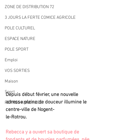
ZONE DE DISTRIBUTION 72
3 JOURS LA FERTE COMICE AGRICOLE
POLE CULTUREL
ESPACE NATURE
POLE SPORT
Emploi
VOS SORTIES
Maison
Sport
Depuis début février, une nouvelle 
adresse pleine de douceur illumine le 
PETITES ANNONCES
centre-ville de Nogent-
le-Rotrou.
Rebecca y a ouvert sa boutique de 
fondants et de bougies parfumées, née 