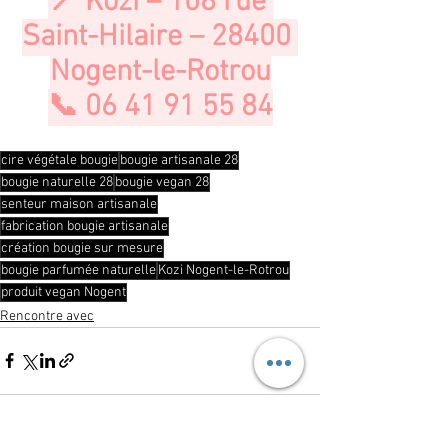
📍 Kozi – 108 rue 
Saint-Hilaire – 28400 
Nogent-le-Rotrou
📞 06 41 91 55 84
cire végétale bougie
bougie artisanale 28
bougie naturelle 28
bougie vegan 28
senteur maison artisanale
fabrication bougie artisanale
création bougie sur mesure
bougie parfumée naturelle
Kozi Nogent-le-Rotrou
produit vegan Nogent
Rencontre avec