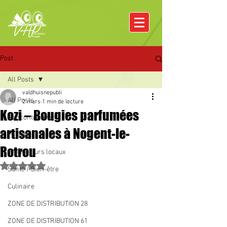
Post
All Posts
valdhuisnepubli
All Posts
2 mars
1 min de lecture
Kozi – Bougies parfumées
Rencontre avec
artisanales à Nogent-le-
Pâques
Rotrou
Producteurs locaux
Noté NaN étoiles sur 5.
Santé / Bien-être
Culinaire
ZONE DE DISTRIBUTION 28
ZONE DE DISTRIBUTION 61