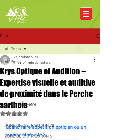
Post
All Posts
valdhuisnepubli
All Posts
9 févr.
1 min de lecture
Krys Optique et Audition –
Rencontre avec
Expertise visuelle et auditive
Pâques
de proximité dans le Perche
Producteurs locaux
sarthois
Santé / Bien-être
Noté NaN étoiles sur 5.
Culinaire
ZONE DE DISTRIBUTION 28
Quand faire appel à un opticien ou un 
audioprothésiste ?
ZONE DE DISTRIBUTION 61