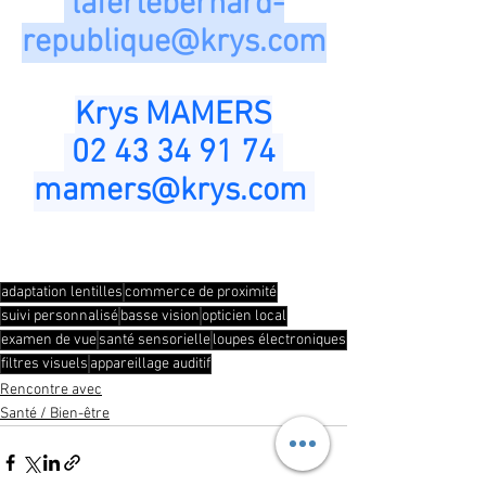
lafertebernard-
republique@krys.com
Krys MAMERS
 02 43 34 91 74 
mamers@krys.com
adaptation lentilles
commerce de proximité
suivi personnalisé
basse vision
opticien local
examen de vue
santé sensorielle
loupes électroniques
filtres visuels
appareillage auditif
Rencontre avec
Santé / Bien-être