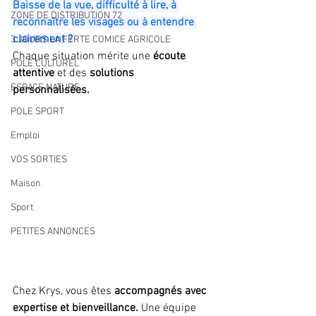
Baisse de la vue, difficulté à lire, à 
ZONE DE DISTRIBUTION 72
reconnaître les visages ou à entendre 
clairement ? 
3 JOURS LA FERTE COMICE AGRICOLE
Chaque situation mérite une
 écoute 
POLE CULTUREL
attentive
 et des 
solutions 
ESPACE NATURE
personnalisées.
POLE SPORT
Emploi
VOS SORTIES
Maison
Sport
PETITES ANNONCES
Chez Krys, vous êtes
 accompagnés avec 
expertise et bienveillance. 
Une équipe 