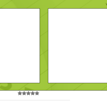
Noté 0 étoile sur 5.
Pas encore de note