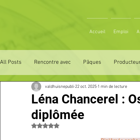
Accueil
Emploi
A
All Posts
Rencontre avec
Pâques
Producteur
valdhuisnepubli
22 oct. 2025
1 min de lecture
ZONE DE DISTRIBUTION 28
ZONE DE DISTRIBUTI
Léna Chancerel : O
diplômée
3 JOURS LA FERTE COMICE AGRICOLE
POLE CU
Noté NaN étoiles sur 5.
Emploi
VOS SORTIES
Maison
Sport