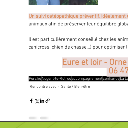
Un suivi ostéopathique préventif, idéalement 
animaux afin de préserver leur équilibre globa
Il est particulièrement conseillé chez les ani
canicross, chien de chasse…) pour optimiser l
Eure et loir - Orne
 06 4
Perche
Nogent-le-Rotrou
accompagnement
confiance
La L
Rencontre avec
Santé / Bien-être