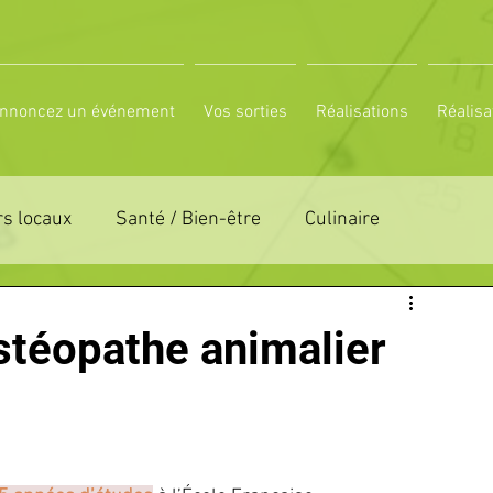
nnoncez un événement
Vos sorties
Réalisations
Réalisa
s locaux
Santé / Bien-être
Culinaire
ON 61
ZONE DE DISTRIBUTION 72
stéopathe animalier
LTUREL
ESPACE NATURE
POLE SPORT
PETITES ANNONCES