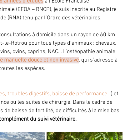
5 années d’études
à l’École Française 
imale (EFOA – RNCP), je suis inscrite au Registre 
ude (RNA) tenu par l’Ordre des vétérinaires. 
consultations à domicile dans un rayon de 60 km 
-le-Rotrou pour tous types d’animaux : chevaux, 
ovins, ovins, caprins, NAC… L’ostéopathie animale 
e manuelle douce et non invasive
, qui s’adresse à 
 toutes les espèces.
ies, troubles digestifs, baisse de performance...
) et 
nce ou les suites de chirurgie. Dans le cadre de 
 de baisse de fertilité, de difficultés à la mise bas, 
complément du suivi vétérinaire. 