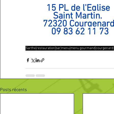
15 PL de l'Eglise 
Saint Martin, 
72320 Courgenar
 09 83 62 11 73
Sarthe
restauration
bar
menu
menu gourmand
courgenard
Posts récents