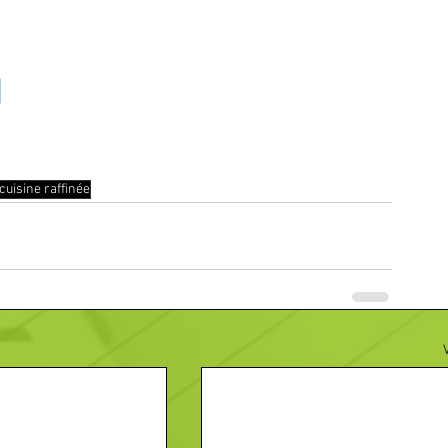
d
cuisine raffinée