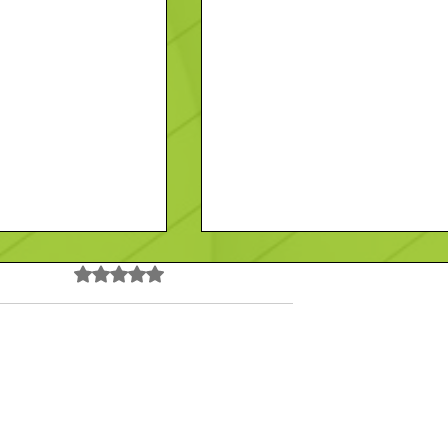
Noté 0 étoile sur 5.
Pas encore de note
 Vendeur-
Recherche- Employé-
Contact
En savoir plus