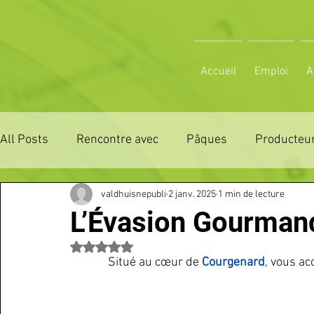
Accueil
Emploi
A
All Posts
Rencontre avec
Pâques
Producteur
valdhuisnepubli
2 janv. 2025
1 min de lecture
ZONE DE DISTRIBUTION 28
ZONE DE DISTRIBUTI
L’Évasion Gourman
Noté NaN étoiles sur 5.
3 JOURS LA FERTE COMICE AGRICOLE
POLE CU
Situé au cœur de 
Courgenard
, vous ac
Emploi
VOS SORTIES
Maison
Sport