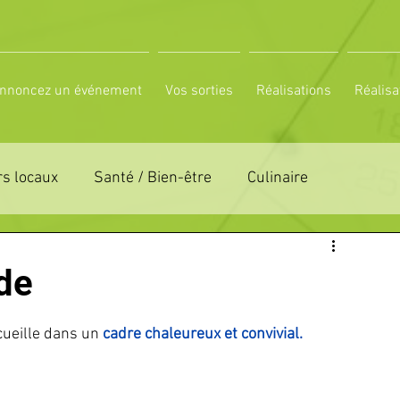
nnoncez un événement
Vos sorties
Réalisations
Réalisa
s locaux
Santé / Bien-être
Culinaire
ON 61
ZONE DE DISTRIBUTION 72
de
LTUREL
ESPACE NATURE
POLE SPORT
cueille dans un 
cadre chaleureux et convivial.
PETITES ANNONCES