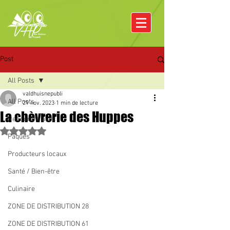
Post
All Posts
valdhuisnepubli
All Posts
29 nov. 2023
1 min de lecture
La chèvrerie des Huppes
Rencontre avec
Noté NaN étoiles sur 5.
Pâques
Producteurs locaux
Santé / Bien-être
Culinaire
ZONE DE DISTRIBUTION 28
ZONE DE DISTRIBUTION 61