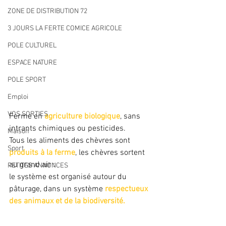
ZONE DE DISTRIBUTION 72
3 JOURS LA FERTE COMICE AGRICOLE
POLE CULTUREL
ESPACE NATURE
POLE SPORT
Emploi
VOS SORTIES
Ferme en 
agriculture biologique
, sans 
intrants chimiques ou pesticides.
Maison
Tous les aliments des chèvres sont 
Sport
produits à la ferme
, les chèvres sortent 
au grand air : 
PETITES ANNONCES
le système est organisé autour du 
pâturage, dans un système 
respectueux 
des animaux et de la biodiversité.