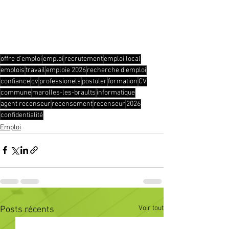
offre d'emploi
emploi
recrutement
emploi local
emplois
travail
emploie 2026
recherche d'emploi
confiance
cv
professionels
postuler
formation
CV
commune
marolles-les-braults
informatique
agent recenseur
recensement
recenseur
2026
confidentialité
Emploi
Voir tout
Posts récents