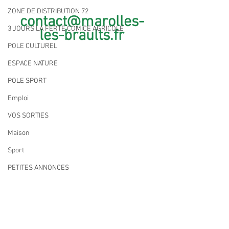
ZONE DE DISTRIBUTION 72
contact@marolles-
3 JOURS LA FERTE COMICE AGRICOLE
les-braults.fr
POLE CULTUREL
ESPACE NATURE
POLE SPORT
Emploi
VOS SORTIES
Maison
Sport
PETITES ANNONCES