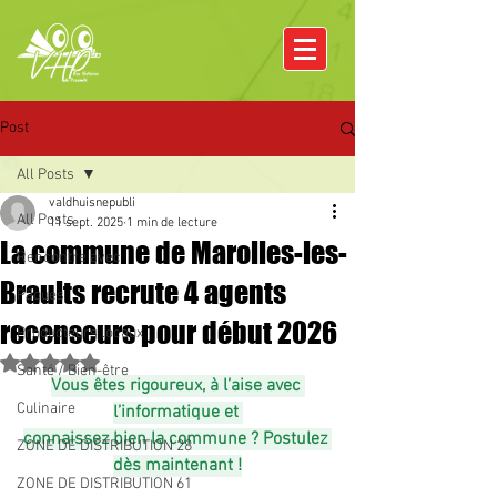
Post
All Posts
valdhuisnepubli
All Posts
11 sept. 2025
1 min de lecture
La commune de Marolles-les-
Rencontre avec
Braults recrute 4 agents
Pâques
recenseurs pour début 2026
Producteurs locaux
Noté NaN étoiles sur 5.
Santé / Bien-être
Vous êtes rigoureux, à l’aise avec 
Culinaire
l’informatique et 
connaissez bien la commune ? Postulez 
ZONE DE DISTRIBUTION 28
dès maintenant !
ZONE DE DISTRIBUTION 61