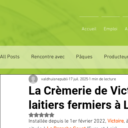
Accueil
Emploi
A
All Posts
Rencontre avec
Pâques
Producteur
valdhuisnepubli
17 juil. 2025
1 min de lecture
ZONE DE DISTRIBUTION 28
ZONE DE DISTRIBUTI
La Crèmerie de Vict
laitiers fermiers 
3 JOURS LA FERTE COMICE AGRICOLE
POLE CU
Noté NaN étoiles sur 5.
Installée depuis le 1er février 2022, 
Victoire
, 
Emploi
VOS SORTIES
Maison
Sport