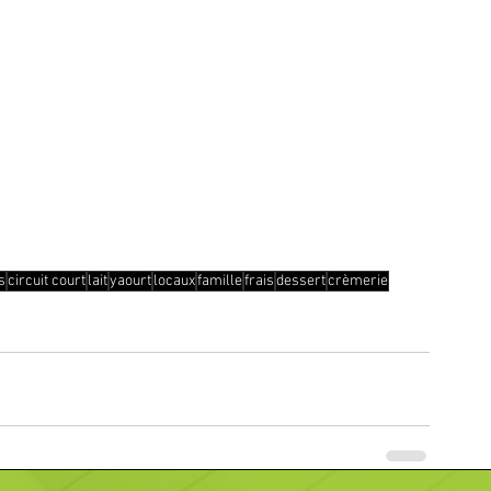
s
circuit court
lait
yaourt
locaux
famille
frais
dessert
crèmerie