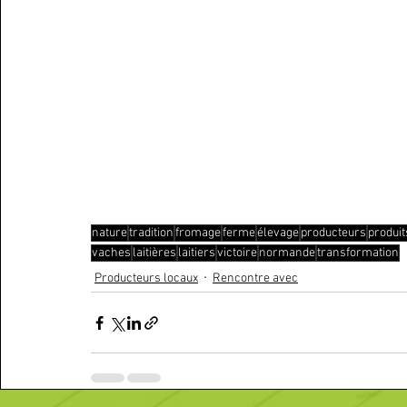
nature
tradition
fromage
ferme
élevage
producteurs
produit
vaches
laitières
laitiers
victoire
normande
transformation
Producteurs locaux
Rencontre avec