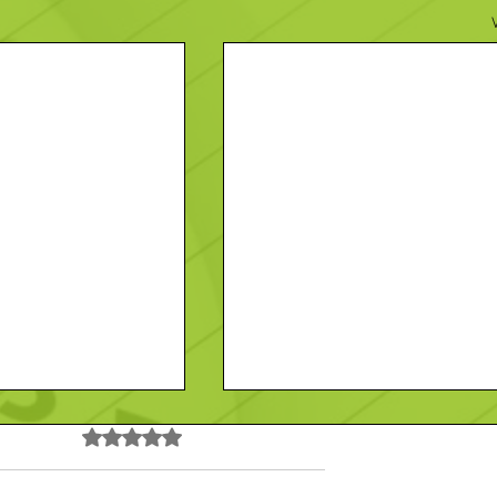
Noté 0 étoile sur 5.
Pas encore de note