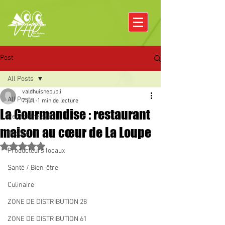
Post
All Posts
valdhuisnepubli
All Posts
7 juil.
1 min de lecture
La Gourmandise : restaurant
Rencontre avec
maison au cœur de La Loupe
Pâques
Noté NaN étoiles sur 5.
Producteurs locaux
Santé / Bien-être
Culinaire
ZONE DE DISTRIBUTION 28
ZONE DE DISTRIBUTION 61