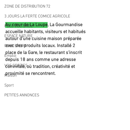
ZONE DE DISTRIBUTION 72
3 JOURS LA FERTE COMICE AGRICOLE
Au cœur de 
La Loupe
, La Gourmandise 
POLE CULTUREL
accueille habitants, visiteurs et habitués 
ESPACE NATURE
autour d’une cuisine maison préparée 
avec des produits locaux. Installé 2 
POLE SPORT
place de la Gare, le restaurant s’inscrit 
Emploi
depuis 18 ans comme une adresse 
VOS SORTIES
conviviale, où tradition, créativité et 
proximité se rencontrent.
Maison
Sport
PETITES ANNONCES