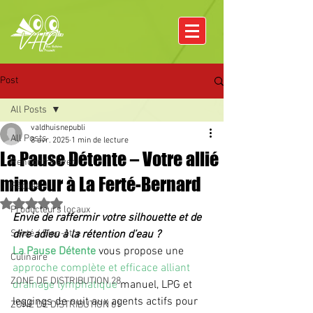
Post
All Posts
valdhuisnepubli
All Posts
8 avr. 2025
1 min de lecture
La Pause Détente – Votre allié
Rencontre avec
minceur à La Ferté-Bernard
Pâques
Noté NaN étoiles sur 5.
Producteurs locaux
Envie de raffermir votre silhouette et de 
Santé / Bien-être
dire adieu à la rétention d’eau ?
La Pause Détente
 vous propose une 
Culinaire
approche complète et efficace alliant 
ZONE DE DISTRIBUTION 28
drainage lymphatique 
manuel, LPG et 
leggings de nuit aux agents actifs pour 
ZONE DE DISTRIBUTION 61