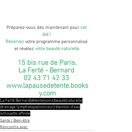
Préparez-vous dès maintenant pour 
cet 
été !
Réservez
 votre programme personnalisé 
et révélez
 votre beauté naturelle.
 15 bis rue de Paris, 
La Ferté - Bernard 
02 43 71 42 33 
www.lapausedetente.books
y.com
La Ferté Bernard
détente
soins
beauté
naturelle
drainage lymphatique
minceur
rétention d'eau
silhouette affinée
Santé / Bien-être
Rencontre avec