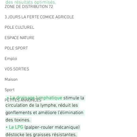
des résultats optimisés.
ZONE DE DISTRIBUTION 72
3 JOURS LA FERTE COMICE AGRICOLE
POLE CULTUREL
ESPACE NATURE
POLE SPORT
Emploi
VOS SORTIES
Maison
Sport
 • Le drainage lymphatique
 stimule la 
PETITES ANNONCES
circulation de la lymphe, réduit les 
gonflements et améliore l’élimination 
des toxines. 
• Le LPG
 (palper-rouler mécanique) 
déstocke les graisses résistantes, 