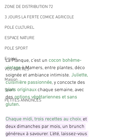
ZONE DE DISTRIBUTION 72
3 JOURS LA FERTE COMICE AGRICOLE
POLE CULTUREL
ESPACE NATURE
POLE SPORT
Emploi
La Planque, c’est un
 cocon bohème-
vintage 
à Mamers, entre plantes, déco 
VOS SORTIES
soignée et ambiance intimiste. 
Juliette, 
Maison
cuisinière passionnée
, y concocte des
plats originaux
 chaque semaine, avec 
Sport
des 
options végétariennes et sans 
PETITES ANNONCES
gluten.
Chaque midi, trois recettes au choix
, 
et 
deux dimanches par mois, un brunch 
généreux à savourer. L’été, laissez-vous 