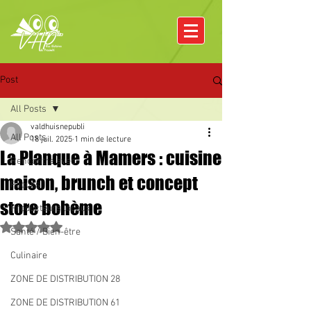
Post
All Posts
valdhuisnepubli
All Posts
18 juil. 2025
1 min de lecture
La Planque à Mamers : cuisine
Rencontre avec
maison, brunch et concept
Pâques
store bohème
Producteurs locaux
Noté NaN étoiles sur 5.
Santé / Bien-être
Culinaire
ZONE DE DISTRIBUTION 28
ZONE DE DISTRIBUTION 61