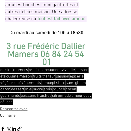
amuses-bouches, mini gaufrettes et 
autres délices maison. Une adresse 
chaleureuse où
 tout est fait avec amour. 
Du mardi au samedi de 10h à 18h30.
3 rue Frédéric Dallier 
Mamers 06 84 24 54 
01
cuisine
mamers
produits locaux
convivialité
service
été
cuisine maison
fruits
traiteur
passion
épicerie
végétarien
événements
concept store
sans gluten
citron
dessert
miel
sucré
amis
brunch
cocon
gourmands
boissons fraîches
citronnade
amour
cosy
délices
Rencontre avec
Culinaire