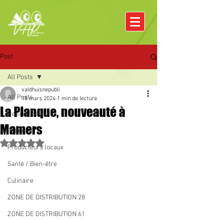
Post
All Posts
valdhuisnepubli
All Posts
18 mars 2024
1 min de lecture
La Planque, nouveauté à
Rencontre avec
Mamers
Pâques
Noté NaN étoiles sur 5.
Producteurs locaux
Santé / Bien-être
Culinaire
ZONE DE DISTRIBUTION 28
ZONE DE DISTRIBUTION 61