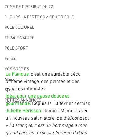
ZONE DE DISTRIBUTION 72
3 JOURS LA FERTE COMICE AGRICOLE
POLE CULTUREL
ESPACE NATURE
POLE SPORT
Emploi
VOS SORTIES
La Planque
, c’est une agréable déco 
Maison
bohème vintage, des plantes et des 
espaces intimistes. 
Sport
Idéal pour une pause douce et 
PETITES ANNONCES
gourmande. 
Depuis le 13 février dernier, 
Juliette Hérisson 
illumine Mamers avec 
un nouveau salon store. de thé/concept 
« La Planque, c’est un hommage à mon 
grand père qui exposait fièrement dans 