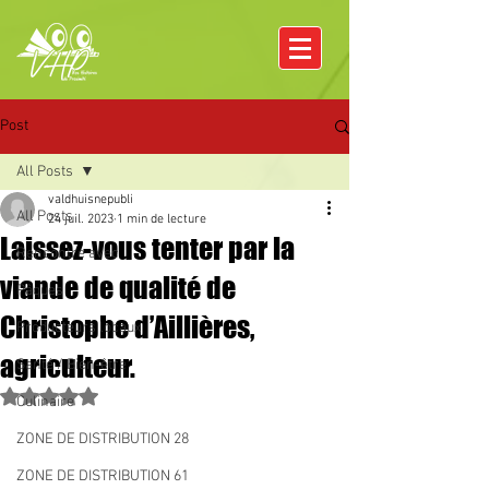
Post
All Posts
valdhuisnepubli
All Posts
24 juil. 2023
1 min de lecture
Laissez-vous tenter par la
Rencontre avec
viande de qualité de
Pâques
Christophe d’Aillières,
Producteurs locaux
agriculteur.
Santé / Bien-être
Noté NaN étoiles sur 5.
Culinaire
ZONE DE DISTRIBUTION 28
ZONE DE DISTRIBUTION 61