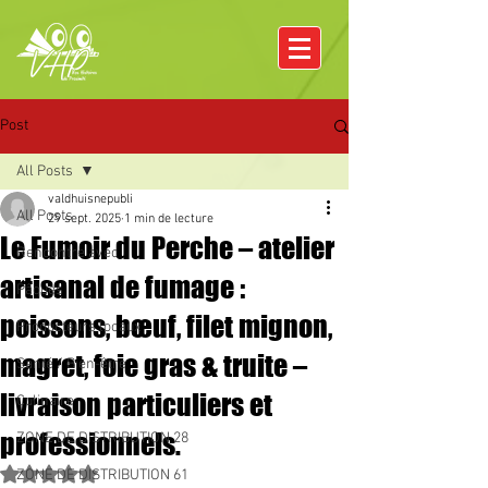
Post
All Posts
valdhuisnepubli
All Posts
29 sept. 2025
1 min de lecture
Le Fumoir du Perche – atelier
Rencontre avec
artisanal de fumage :
Pâques
poissons, bœuf, filet mignon,
Producteurs locaux
magret, foie gras & truite –
Santé / Bien-être
livraison particuliers et
Culinaire
professionnels.
ZONE DE DISTRIBUTION 28
Noté NaN étoiles sur 5.
ZONE DE DISTRIBUTION 61