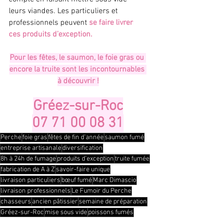
leurs viandes. Les particuliers et 
professionnels peuvent 
se faire livrer 
ces produits d’exception.
Pour les fêtes, le saumon, le foie gras ou 
encore la truite sont les incontournables 
à découvrir !
Gréez-sur-Roc
07 71 00 08 31
Perche
foie gras
fêtes de fin d’année
saumon fumé
entreprise artisanale
diversification
8h à 24h de fumage
produits d’exception
truite fumée
fabrication de A à Z
savoir-faire unique
livraison particuliers
bœuf fumé
Marc Dimascio
livraison professionnels
Le Fumoir du Perche
chasseurs
ancien pâtissier
semaine de préparation
Gréez-sur-Roc
mise sous vide
poissons fumés