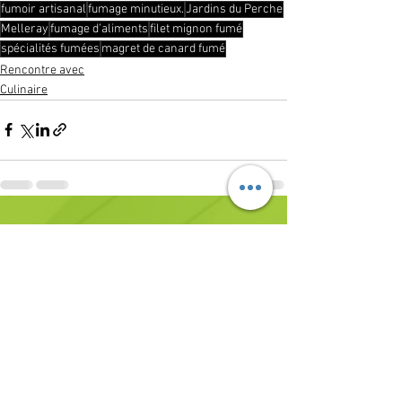
fumoir artisanal
fumage minutieux.
Jardins du Perche
Melleray
fumage d’aliments
filet mignon fumé
spécialités fumées
magret de canard fumé
Rencontre avec
Culinaire
Voir tout
Posts récents