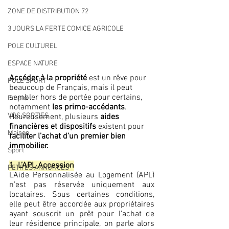
ZONE DE DISTRIBUTION 72
3 JOURS LA FERTE COMICE AGRICOLE
POLE CULTUREL
ESPACE NATURE
Accéder à la propriété
 est un rêve pour 
POLE SPORT
beaucoup de Français, mais il peut 
sembler hors de portée pour certains, 
Emploi
notamment 
les primo-accédants
. 
VOS SORTIES
Heureusement, plusieurs 
aides 
financières et dispositifs
 existent pour 
Maison
faciliter l'achat d'un premier bien 
immobilier.
Sport
1. L’APL Accession
PETITES ANNONCES
L'Aide Personnalisée au Logement (APL) 
n’est pas réservée uniquement aux 
locataires. Sous certaines conditions, 
elle peut être accordée aux propriétaires 
ayant souscrit un prêt pour l’achat de 
leur résidence principale, on parle alors 