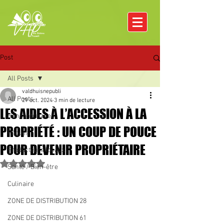
Post
All Posts
valdhuisnepubli
All Posts
29 oct. 2024
3 min de lecture
LES AIDES À L’ACCESSION À LA
Rencontre avec
PROPRIÉTÉ : UN COUP DE POUCE
Pâques
POUR DEVENIR PROPRIÉTAIRE
Producteurs locaux
Noté NaN étoiles sur 5.
Santé / Bien-être
Culinaire
ZONE DE DISTRIBUTION 28
ZONE DE DISTRIBUTION 61