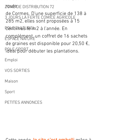
route
ZONE DE DISTRIBUTION 72
de Cormes. D’une superficie de 138 à 
3 JOURS LA FERTE COMICE AGRICOLE
285 m2, elles sont proposées à 15 
POLE CULTUREL
centimes le m2 à l’année. En 
complément, un coffret de 16 sachets 
ESPACE NATURE
de graines est disponible pour 20,50 €, 
POLE SPORT
idéal pour débuter les plantations.
Emploi
VOS SORTIES
Maison
Sport
PETITES ANNONCES