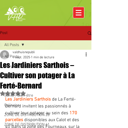
Post
All Posts
valdhuisnepubli
All Posts
1 sept. 2025
1 min de lecture
Les Jardiniers Sarthois –
Rencontre avec
Cultiver son potager à La
Pâques
Ferté-Bernard
Producteurs locaux
Noté NaN étoiles sur 5.
Santé / Bien-être
Les Jardiniers Sarthois 
de La Ferté- 
Culinaire
Bernard invitent les passionnés à 
cultiver leur potager au sein des 
170 
ZONE DE DISTRIBUTION 28
parcelles
 disponibles aux Calot et des 
ZONE DE DISTRIBUTION 61
40 dans la zone des Fourneaux, sur la 