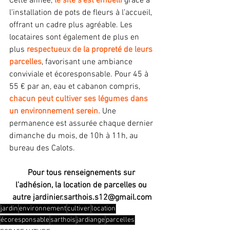
Cette année, 
le site s’est embelli
 grâce à 
l’installation de pots de fleurs à l’accueil, 
offrant un cadre plus agréable. Les 
locataires sont également de plus en 
plus
 respectueux de la propreté de leurs 
parcelles
, favorisant une ambiance 
conviviale et écoresponsable. Pour 45 à 
55 € par an, eau et cabanon compris,
chacun peut cultiver ses légumes dans 
un environnement serein.
 Une 
permanence est assurée chaque dernier 
dimanche du mois, de 10h à 11h, au 
bureau des Calots.
Pour tous renseignements sur 
l’adhésion, la location de parcelles ou 
autre
jardinier.sarthois.s12@gmail.com
jardin
environnement
cultiver
location
écoresponsable
sarthois
jardiange
parcelles