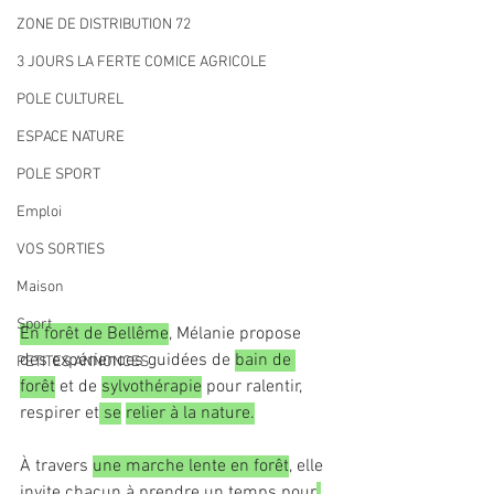
ZONE DE DISTRIBUTION 72
3 JOURS LA FERTE COMICE AGRICOLE
POLE CULTUREL
ESPACE NATURE
POLE SPORT
Emploi
VOS SORTIES
Maison
Sport
En forêt de Bellême
, Mélanie propose 
des expériences guidées de 
bain de 
PETITES ANNONCES
forêt
 et de 
sylvothérapie
 pour ralentir, 
respirer et
 se
relier à la nature.
À travers 
une marche lente en forêt
, elle 
invite chacun à prendre un temps pour