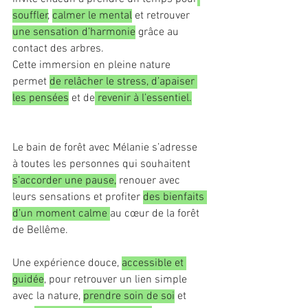
souffler
, 
calmer le mental
 et retrouver 
une sensation d’harmonie
 grâce au 
contact des arbres. 
Cette immersion en pleine nature 
permet 
de relâcher le stress, d’apaiser 
les pensées
 et de
 revenir à l’essentiel.
Le bain de forêt avec Mélanie s’adresse 
à toutes les personnes qui souhaitent 
s’accorder une pause,
 renouer avec 
leurs sensations et profiter 
des bienfaits 
d’un moment calme 
au cœur de la forêt 
de Bellême.
Une expérience douce, 
accessible et 
guidée
, pour retrouver un lien simple 
avec la nature, 
prendre soin de soi
 et 