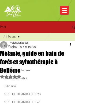
Post
All Posts
valdhuisnepubli
All Posts
5 juin
1 min de lecture
Mélanie, guide en bain de
Rencontre avec
forêt et sylvothérapie à
Pâques
Bellême
Producteurs locaux
Noté NaN étoiles sur 5.
Santé / Bien-être
Culinaire
ZONE DE DISTRIBUTION 28
ZONE DE DISTRIBUTION 61