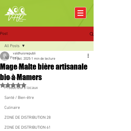
Post
All Posts
valdhuisnepubli
All Posts
11 juil. 2025
1 min de lecture
Mage Malte bière artisanale
Rencontre avec
bio à Mamers
Pâques
Noté NaN étoiles sur 5.
Producteurs locaux
Santé / Bien-être
Culinaire
ZONE DE DISTRIBUTION 28
ZONE DE DISTRIBUTION 61