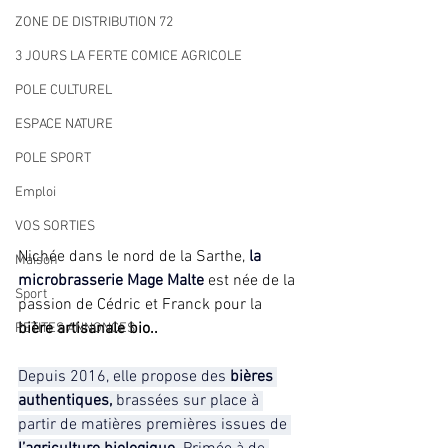
ZONE DE DISTRIBUTION 72
3 JOURS LA FERTE COMICE AGRICOLE
POLE CULTUREL
ESPACE NATURE
POLE SPORT
Emploi
VOS SORTIES
Nichée dans le nord de la Sarthe, 
la 
Maison
microbrasserie Mage Malte 
est née de la 
Sport
passion de Cédric et Franck pour la 
bière artisanale bio..
PETITES ANNONCES
Depuis 2016, elle propose des
 bières 
authentiques, 
brassées sur place à 
partir de matières premières issues de 