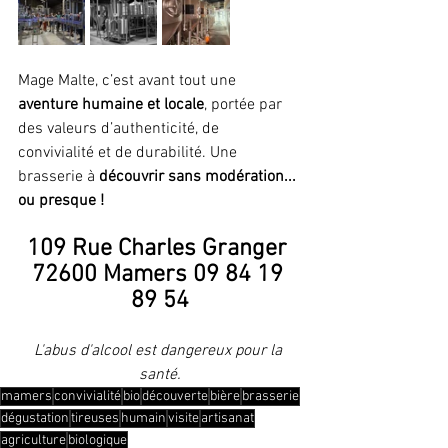
Mage Malte, c’est avant tout une
aventure humaine et locale
, portée par 
des valeurs d’authenticité, de 
convivialité et de durabilité. Une 
brasserie à 
découvrir sans modération... 
ou presque !
109 Rue Charles Granger 
72600 Mamers 09 84 19 
89 54
L'abus d'alcool est dangereux pour la 
santé.
mamers
convivialité
bio
découverte
bière
brasserie
dégustation
tireuses
humain
visite
artisanat
agriculture
biologique