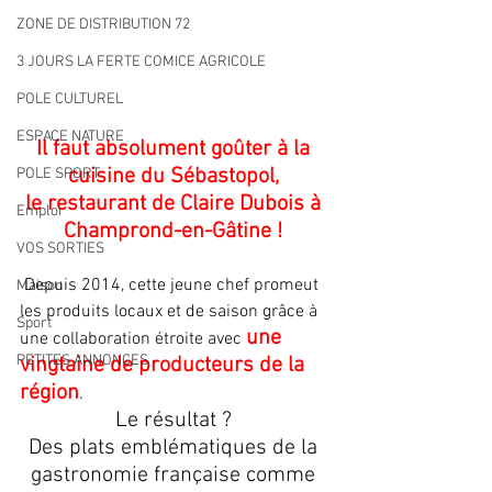
ZONE DE DISTRIBUTION 72
3 JOURS LA FERTE COMICE AGRICOLE
POLE CULTUREL
ESPACE NATURE
Il faut absolument goûter à la 
cuisine du Sébastopol, 
POLE SPORT
le restaurant de Claire Dubois à 
Emploi
Champrond-en-Gâtine ! 
VOS SORTIES
 Depuis 2014, cette jeune chef promeut 
Maison
les produits locaux et de saison grâce à 
Sport
une 
une collaboration étroite avec 
PETITES ANNONCES
vingtaine de producteurs de la 
région
.
Le résultat ? 
Des plats emblématiques de la 
gastronomie française comme 