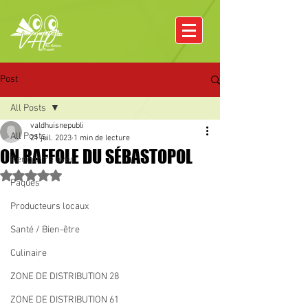
Post
All Posts
valdhuisnepubli
All Posts
21 juil. 2023
1 min de lecture
ON RAFFOLE DU SÉBASTOPOL
Rencontre avec
Noté NaN étoiles sur 5.
Pâques
Producteurs locaux
Santé / Bien-être
Culinaire
ZONE DE DISTRIBUTION 28
ZONE DE DISTRIBUTION 61