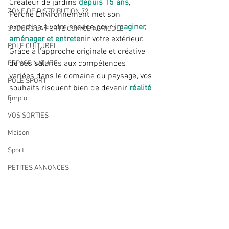
Créateur de jardins 
depuis 15 ans
, 
ZONE DE DISTRIBUTION 72
Perche Environnement met son 
expertise à votre service pour 
imaginer, 
3 JOURS LA FERTE COMICE AGRICOLE
aménager et entretenir
 votre extérieur. 
POLE CULTUREL
Grâce à l'approche originale et créative 
de ses salariés aux compétences 
ESPACE NATURE
variées dans le domaine du paysage, vos 
POLE SPORT
souhaits risquent bien de devenir 
réalité
Emploi
! 
VOS SORTIES
Maison
Sport
PETITES ANNONCES