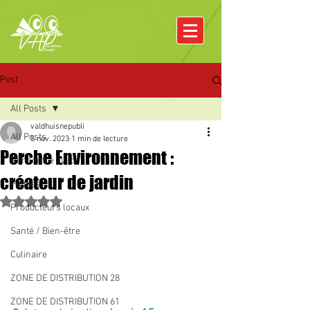
Post
All Posts
valdhuisnepubli
All Posts
5 nov. 2023
1 min de lecture
Perche Environnement :
Rencontre avec
créateur de jardin
Pâques
Noté NaN étoiles sur 5.
Producteurs locaux
Santé / Bien-être
Culinaire
ZONE DE DISTRIBUTION 28
ZONE DE DISTRIBUTION 61