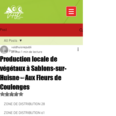
Post
All Posts
valdhuisnepubli
All Posts
21 mai
1 min de lecture
Production locale de
Rencontre avec
végétaux à Sablons-sur-
Pâques
Huisne – Aux Fleurs de
Producteurs locaux
Coulonges
Santé / Bien-être
Noté NaN étoiles sur 5.
Culinaire
ZONE DE DISTRIBUTION 28
ZONE DE DISTRIBUTION 61