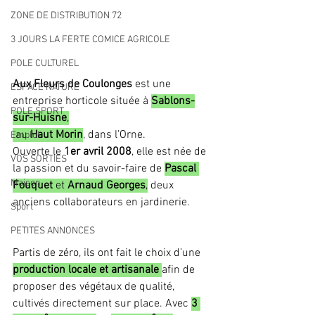
ZONE DE DISTRIBUTION 72
3 JOURS LA FERTE COMICE AGRICOLE
POLE CULTUREL
Aux Fleurs de Coulonges
 est une 
ESPACE NATURE
entreprise horticole située à 
Sablons-
POLE SPORT
sur-Huisne
,
 au 
Haut Morin
, dans l’Orne. 
Emploi
Ouverte le 
1er avril 2008
, elle est née de 
VOS SORTIES
la passion et du savoir-faire de 
Pascal 
Maison
Fouquet
 et 
Arnaud Georges
,
 deux 
anciens collaborateurs en jardinerie.
Sport
PETITES ANNONCES
Partis de zéro, ils ont fait le choix d’une 
production locale et artisanale
afin de 
proposer des végétaux de qualité, 
cultivés directement sur place. Avec 
3 