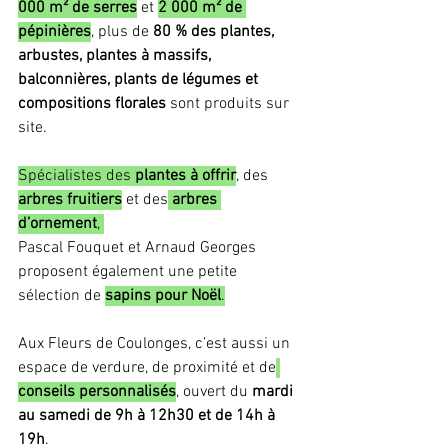
000 m² de serres
 et 
2 000 m² de 
pépinières
, plus de 
80 % des plantes, 
arbustes, plantes à massifs, 
balconnières, plants de légumes et 
compositions florales
 sont produits sur 
site.
Spécialistes des 
plantes à offrir
, des 
arbres fruitiers
 et des
arbres 
d’ornement
, 
Pascal Fouquet et Arnaud Georges 
proposent également une petite 
sélection de 
sapins pour Noël
.
Aux Fleurs de Coulonges, c’est aussi un 
espace de verdure, de proximité et de
conseils personnalisés
, ouvert du 
mardi 
au samedi de 9h à 12h30 et de 14h à 
19h
.