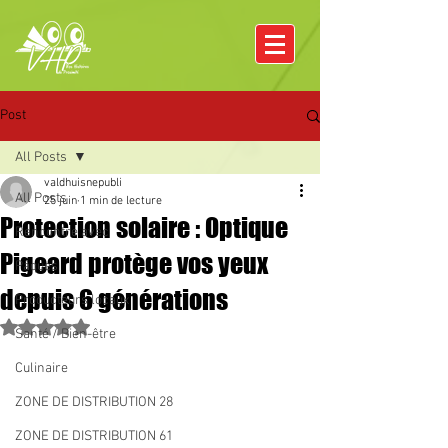
Post
All Posts
valdhuisnepubli
All Posts
25 juin
1 min de lecture
Protection solaire : Optique
Rencontre avec
Pigeard protège vos yeux
Pâques
depuis 6 générations
Producteurs locaux
Noté NaN étoiles sur 5.
Santé / Bien-être
Culinaire
ZONE DE DISTRIBUTION 28
ZONE DE DISTRIBUTION 61