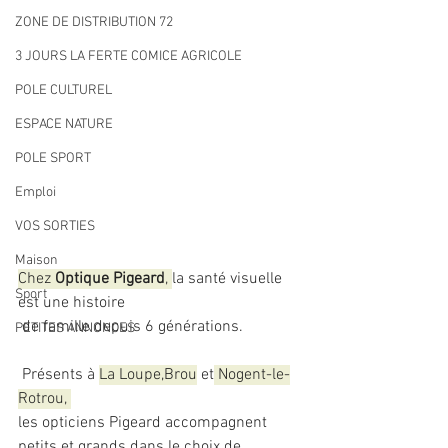
ZONE DE DISTRIBUTION 72
3 JOURS LA FERTE COMICE AGRICOLE
POLE CULTUREL
ESPACE NATURE
POLE SPORT
Emploi
VOS SORTIES
Maison
Chez 
Optique Pigeard
, 
la santé visuelle 
Sport
est une histoire
 de famille depuis 6 générations.
PETITES ANNONCES
 Présents à 
La Loupe,Brou
 et
 Nogent-le-
Rotrou, 
les opticiens Pigeard accompagnent 
petits et grands dans le choix de 