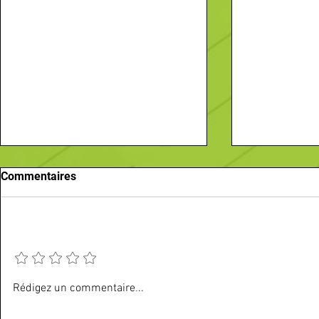
Commentaires
Ajouter une note
Vos sorties du mois d'août
Recherche-
Rédigez un commentaire...
Passez une annonce
Comptoir (H