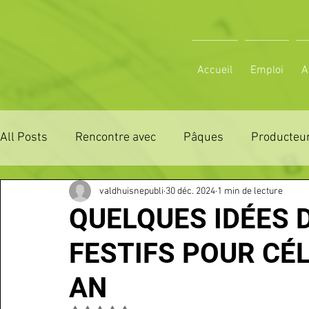
Accueil
Emploi
A
All Posts
Rencontre avec
Pâques
Producteur
valdhuisnepubli
30 déc. 2024
1 min de lecture
ZONE DE DISTRIBUTION 28
ZONE DE DISTRIBUTI
QUELQUES IDÉES 
FESTIFS POUR CÉ
3 JOURS LA FERTE COMICE AGRICOLE
POLE CU
AN
Emploi
VOS SORTIES
Maison
Sport