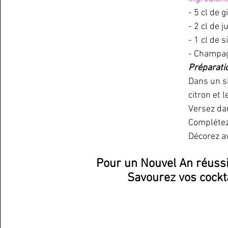
- 5 cl de g
- 2 cl de j
- 1 cl de 
- Champag
Préparatio
Dans un sh
citron et l
Versez da
Complétez
Décorez av
Pour un Nouvel An réussi
Savourez vos cockta