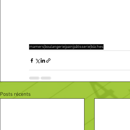
mamers
boulangerie
pain
pâtisserie
bûches
Posts récents