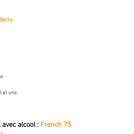
Berry 
e. 
) et une 
 avec alcool : 
French 75 
s :