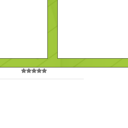
Noté 0 étoile sur 5.
Pas encore de note
 Vendeur-
Recherche- Employé-
Contact
En savoir plus
/F)
Polyvalent