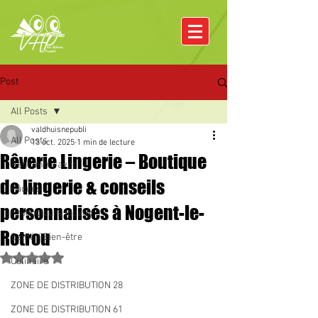
Post
All Posts
valdhuisnepubli
All Posts
13 oct. 2025
1 min de lecture
Rêverie Lingerie – Boutique
Rencontre avec
de lingerie & conseils
Pâques
personnalisés à Nogent-le-
Producteurs locaux
Rotrou
Santé / Bien-être
Noté NaN étoiles sur 5.
Culinaire
ZONE DE DISTRIBUTION 28
ZONE DE DISTRIBUTION 61