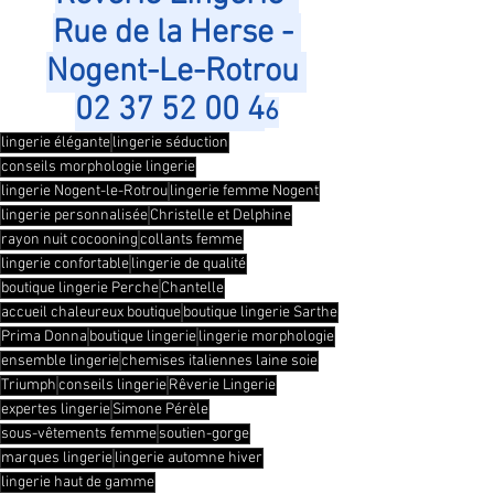
Rue de la Herse - 
Nogent-Le-Rotrou 
02 37 52 00 4
6
lingerie élégante
lingerie séduction
conseils morphologie lingerie
lingerie Nogent-le-Rotrou
lingerie femme Nogent
lingerie personnalisée
Christelle et Delphine
rayon nuit cocooning
collants femme
lingerie confortable
lingerie de qualité
boutique lingerie Perche
Chantelle
accueil chaleureux boutique
boutique lingerie Sarthe
Prima Donna
boutique lingerie
lingerie morphologie
ensemble lingerie
chemises italiennes laine soie
Triumph
conseils lingerie
Rêverie Lingerie
expertes lingerie
Simone Pérèle
sous-vêtements femme
soutien-gorge
marques lingerie
lingerie automne hiver
lingerie haut de gamme