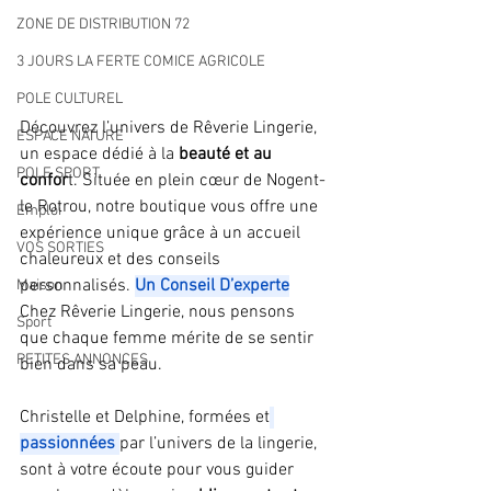
ZONE DE DISTRIBUTION 72
3 JOURS LA FERTE COMICE AGRICOLE
POLE CULTUREL
Découvrez l’univers de Rêverie Lingerie, 
ESPACE NATURE
un espace dédié à la 
beauté et au 
POLE SPORT
confor
t. Située en plein cœur de Nogent-
le Rotrou, notre boutique vous offre une 
Emploi
expérience unique grâce à un accueil 
VOS SORTIES
chaleureux et des conseils 
personnalisés. 
Un Conseil D’experte
Maison
Chez Rêverie Lingerie, nous pensons 
Sport
que chaque femme mérite de se sentir 
PETITES ANNONCES
bien dans sa peau. 
Christelle et Delphine, formées et
passionnées
par l’univers de la lingerie, 
sont à votre écoute pour vous guider 