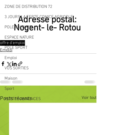
ZONE DE DISTRIBUTION 72
3 JOURS LA FERTE COMICE AGRICOLE
Adresse postal: 
Nogent- le- Rotou 
POLE CULTUREL
ESPACE NATURE
offre d'emploi
POLE SPORT
Emploi
Emploi
VOS SORTIES
Maison
Sport
Voir tout
Posts récents
PETITES ANNONCES