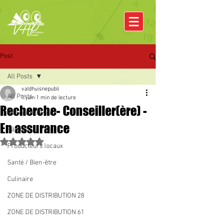
Post
All Posts
valdhuisnepubli
All Posts
1 juin
1 min de lecture
Recherche- Conseiller(ère) -
Rencontre avec
En assurance
Pâques
Noté NaN étoiles sur 5.
Producteurs locaux
Santé / Bien-être
Culinaire
ZONE DE DISTRIBUTION 28
ZONE DE DISTRIBUTION 61